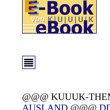
@@@ KUUUK-THE
AUSLAND
@@@
D