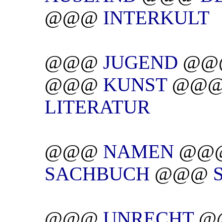
@@@
INTERKULT
@@@
JUGEND
@@
@@@
KUNST
@@
LITERATUR
@@@
NAMEN
@@
SACHBUCH
@@@
@@@
UNRECHT
@