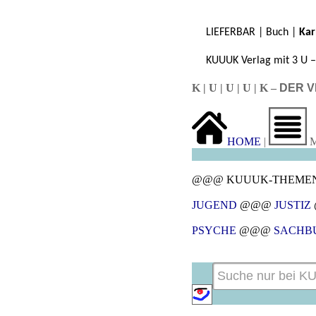
LIEFERBAR | Buch |
Kar
KUUUK Verlag mit 3 U – 
K | U | U | U | K –
DER V
HOME
|
M
@@@ KUUUK-THEMEN
JUGEND
@@@
JUSTIZ
PSYCHE
@@@
SACHB