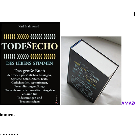
AMAZO
timmen.
O