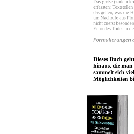
Das große (zudem kom
erfassten) Textstelle
das gelten, was die H
um Nachrufe aus Firm
nicht zuerst besonder
Echo des Todes in de
Formulierungen a
Dieses Buch geht
hinaus, die man
sammelt sich vi
Möglichkeiten bi