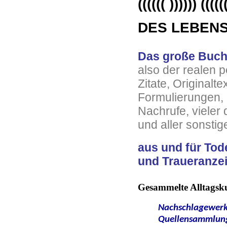
(((((( )))))) (((((
DES LEBEN
Das große Buch 
also der realen 
Zitate, Originalt
Formulierungen, 
Nachrufe, vieler 
und aller sonsti
aus und für
Tod
und Traueranze
Gesammelte Alltagsku
Nachschlagewerk
Quellensammlun