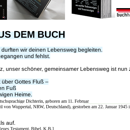
US DEM BUCH
 durften wir deinen Lebensweg begleiten.
gegangen und fehlst.
tz, unser schöner, gemeinsamer Lebensweg ist nun 
über Gottes Fluß –
nen Fuß
wigen Heime.
utschsprachige Dichterin, geboren am 11. Februar
Teil von Wuppertal, NRW, Deutschland), gestor
ben am 22. Januar 1945 in
ls auf.
[Neues Testament, Bibel, K.B.]