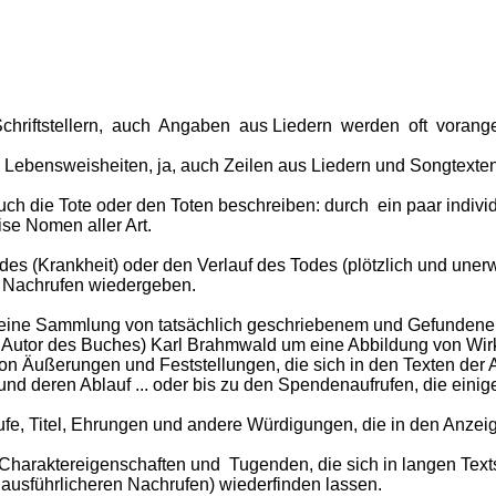
Schriftstellern, auch Angaben aus Liedern werden oft voranges
e, Lebensweisheiten, ja, auch Zeilen aus Liedern und Songtexten
h die Tote oder den Toten beschreiben: durch ein paar individ
se Nomen aller Art.
es (Krankheit) oder den Verlauf des Todes (plötzlich und unerw
 Nachrufen wiedergeben.
h eine Sammlung von tatsächlich geschriebenem und Gefundene
utor des Buches) Karl Brahmwald um eine Abbildung von Wirkl
 von Äußerungen und Feststellungen, die sich in den Texten der
und deren Ablauf ... oder bis zu den Spendenaufrufen, die eini
ufe, Titel, Ehrungen und andere Würdigungen, die in den Anzei
haraktereigenschaften und Tugenden, die sich in langen Text
t ausführlicheren Nachrufen) wiederfinden lassen.