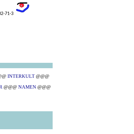
32-71-3
@@
INTERKULT
@@@
R
@@@
NAMEN
@@@