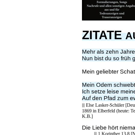
ZITATE
A
Mehr als zehn Jahre
Nun bist du so früh 
Mein geliebter Scha
Mein Odem schwebt 
Ich setze leise mei
Auf den Pfad zum e
||| Else Lasker-Schüler [De
1869 in Elberfeld (heute: 
K.B.]
Die Liebe hört niema
||| 1 Korinther 13,8 