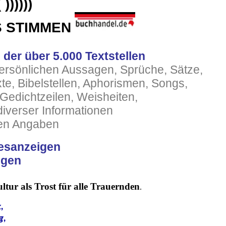
( ))))))
S STIMMEN
der über 5.000 Textstellen
persönlichen Aussagen, Sprüche, Sätze,
exte, Bibelstellen, Aphorismen, Songs,
Gedichtzeilen, Weisheiten,
diverser Informationen
gen Angaben
esanzeigen
igen
ltur als Trost für alle Trauernden
.
,
g,