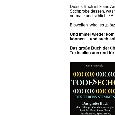
Dieses Buch ist keine A
Stichprobe dessen, was w
normale und schlichte A
Bisweilen wird
es „plöt
Und immer wieder komm
können ... und auch sol
Das große Buch der übe
Textstellen aus und f