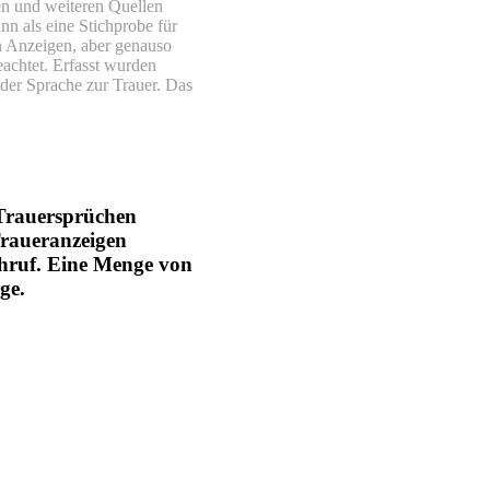
en und weiteren Quellen
nn als eine Stichprobe für
en Anzeigen, aber genauso
achtet. Erfasst wurden
 der Sprache zur Trauer. Das
 Trauersprüchen
Traueranzeigen
chruf. Eine Menge von
ge.