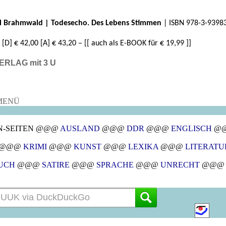
l Brahmwald | Todesecho. Des Lebens Stimmen
| ISBN 978-3-9398
[D] € 42,00 [A] € 43,20 – [[ auch als E-BOOK für € 19,99 ]]
ERLAG mit 3 U
ENÜ
-SEITEN @@@
AUSLAND
@@@
DDR
@@@
ENGLISCH
@
@@@
KRIMI
@@@
KUNST
@@@
LEXIKA
@@@
LITERATU
UCH
@@@
SATIRE
@@@
SPRACHE
@@@
UNRECHT
@@@