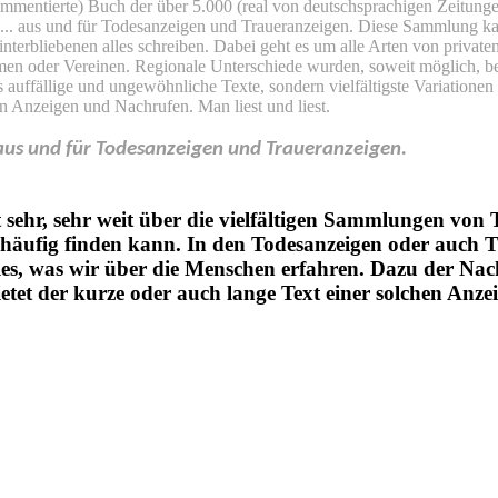
mentierte) Buch der über 5.000 (real von deutschsprachigen Zeitung
n ... aus und für Todesanzeigen und Traueranzeigen. Diese Sammlung ka
interbliebenen alles schrei­ben. Dabei geht es um alle Arten von privat
en oder Vereinen. Regionale Unterschiede wurden, soweit möglich, be
s auffällige und ungewöhnliche Texte, sondern vielfältigste Variationen
n Anzeigen und Nachrufen. Man liest und liest.
us und für Todesanzeigen und Traueranzeigen.
 sehr, sehr weit über die vielfältigen Sammlungen von
 häufig finden kann. In den Todesanzeigen oder auch 
eles, was wir über die Menschen erfahren. Dazu der Na
etet der kurze oder auch lange Text einer solchen Anzei