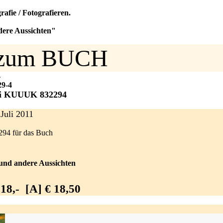
fie / Fotografieren.
dere Aussichten"
zum BUCH
4
29-4
ei KUUUK 832294
Juli 2011
294 für das Buch
nd andere Aussichten
18,- [A] € 18,50