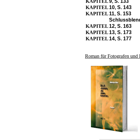
KAPITEL
9, S. 133
KAPITEL
10, S. 143
KAPITEL
11, S. 153
Schlussblend
KAPITEL
12, S. 163
KAPITEL
13, S. 173
KAPITEL
14, S. 177
Roman für Fotografen und 