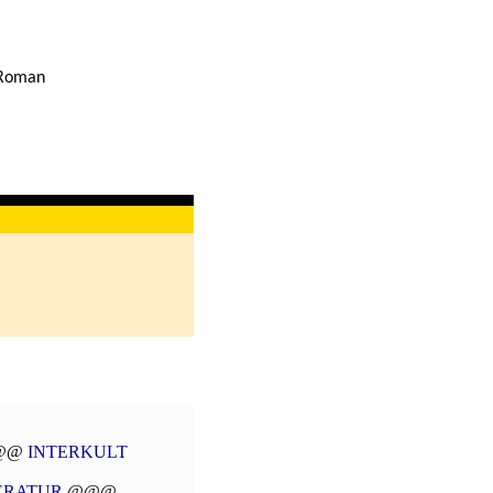
Roman
@@
INTERKULT
ERATUR
@@@