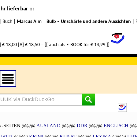
r lieferbar :::
| Buch |
Marcus Alm | Bulb – Unschärfe und andere Aussichten
| 
 € 18,00 [A] € 18,50 – [[ auch als E-BOOK für € 14,99 ]]
-SEITEN @@@
AUSLAND
@@@
DDR
@@@
ENGLISCH
@
USTIZ
@@@
KRIMI
@@@
KUNST
@@@
LEXIKA
@@@
LIT