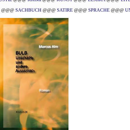
@@@
SACHBUCH
@@@
SATIRE
@@@
SPRACHE
@@@
U