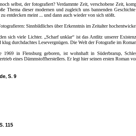
 noch selbst, der fotografiert? Verdammte Zeit, verschobene Zeit, kompr
große Thema dieser modernen und zugleich uns bannenden Geschichte 
 zu entdecken meint ... und dann auch wieder von sich stößt.
otografieren: Sinnbildliches über Erkenntnis im Zeitalter hochentwicke
en sich viele Lichter. „Scharf unklar“ ist das Antlitz unserer Existen
nd klug durchdachtes Lesevergnügen. Die Welt der Fotografie im Roman
1969 in Flensburg geboren, ist wohnhaft in Süderbrarup, Schlesw
ertrieb eines Dämmstoffherstellers. Er legt hier seinen ersten Roman vor
e, S. 9
 S. 115