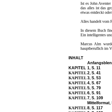
Ist es John Aventer
das alles ist das 
etwas entdeckt oder
Alles handelt vom F
In diesem Buch find
Ein intelligentes u
Marcus Alm wurde 
hauptberuflich im V
INHALT
Anfangsblend
KAPITEL
1, S. 11
KAPITEL
2, S. 41
KAPITEL
3, S. 53
KAPITEL
4, S. 67
KAPITEL
5, S. 79
KAPITEL
6, S. 91
KAPITEL
7, S. 109
Mittelformat,
KAPITEL
8, S. 117