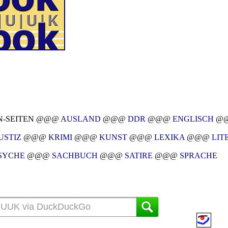
-SEITEN @@@
AUSLAND
@@@
DDR
@@@
ENGLISCH
@
USTIZ
@@@
KRIMI
@@@
KUNST
@@@
LEXIKA
@@@
LIT
SYCHE
@@@
SACHBUCH
@@@
SATIRE
@@@
SPRACHE