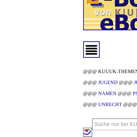
@@@ KUUUK-THEMEN
@@@
JUGEND
@@@
J
@@@
NAMEN
@@@
P
@@@
UNRECHT
@@@