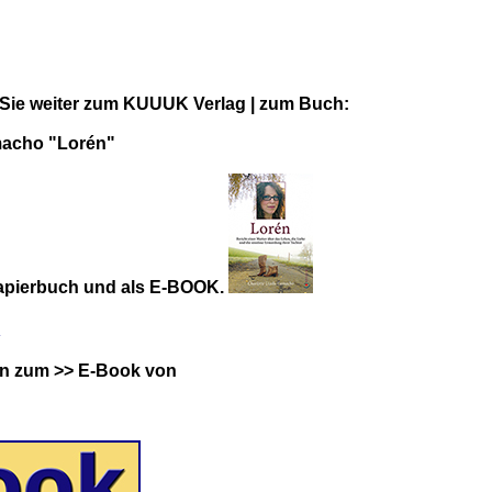
 Sie weiter zum KUUUK Verlag | zum Buch:
acho "Lorén"
Papierbuch und als E-BOOK.
h
en zum >> E-Book von