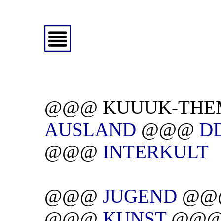
@@@ KUUUK-THE
AUSLAND
@@@
D
@@@
INTERKULT
@@@
JUGEND
@@
@@@
KUNST
@@