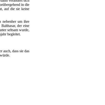
 dann verändert sich
vorübergehend in die
t, auf die sie keine
ch nebenher um ihre
althasar, der eine
utter seltsam wurde,
ahr begleitet.
r auch, dass sie das
 würde.