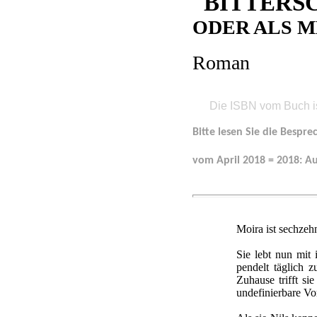
BITTERS
ODER ALS 
Roman
Die ISBN vom Buch i
Bitte lesen Sie die Besp
vom April 2018 = 2018: A
Moira ist sechzehn
Sie lebt nun mit
pendelt täglich 
Zuhause trifft si
undefinierbare V