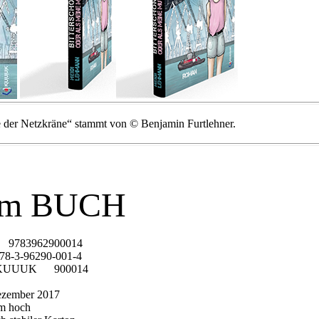
 der Netzkräne“ stammt von © Benjamin Furtlehner.
um BUCH
962900014
96290-001-4
ei KUUUK 900014
ezember 2017
cm hoch