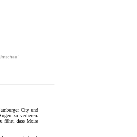
E
e Umschau"
 Hamburger City und
Augen zu verlieren.
zu führt, dass Moira