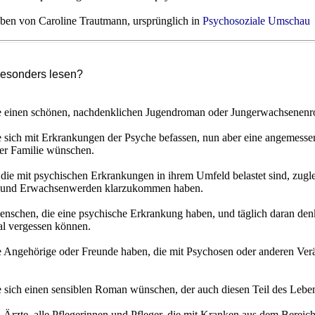
ben von Caroline Trautmann, ursprünglich in
Psychosoziale Umschau
besonders lesen?
ie einen schönen, nachdenklichen Jugendroman oder Jungerwachsenenr
e sich mit Erkrankungen der Psyche befassen, nun aber eine angemes
er Familie wünschen.
 die mit psychischen Erkrankungen in ihrem Umfeld belastet sind, zugl
n und Erwachsenwerden klarzukommen haben.
enschen, die eine psychische Erkrankung haben, und täglich daran de
al vergessen können.
e Angehörige oder Freunde haben, die mit Psychosen oder anderen Ve
e sich einen sensiblen Roman wünschen, der auch diesen Teil des Leben
d Ärzte, alle Pflegerinnen und Pfleger, die mit Kranken aus dem Berei