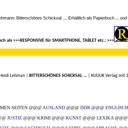
Lehmann: Bitterschönes Schicksal .... Erhältlich als Papierbuch ... un
auch als >>>RESPONSIVE für SMARTPHONE, TABLET etc.: >>>
 Heidi Lehman |
BITTERSCHÖNES SCHICKSAL ...
| KUUUK Verlag mit 
MEN-SEITEN @@@
AUSLAND
@@@
DDR
@@@
ENGLISC
@@
JUSTIZ
@@@
KRIMI
@@@
KUNST
@@@
LEXIKA
@@