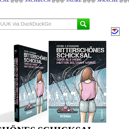
YCHE
@@@
SACHBUCH
@@@
SATIRE
@@@
SPRACHE
@@