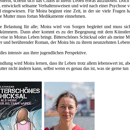
enlernt, scheint sich das Chaos in ihrem Leben etwas aufzulösen. Doch
l, entwickelt seltsame Verhaltensweisen und wird nach einer Psychose 
 eingewiesen. Für Moira beginnt eine Zeit, in der sie viele Fragen ha
re Mutter muss fortan Medikamente einnehmen.
ine Belastung für alle; Moira wird von Sorgen begleitet und muss si
 kümmern. Dann aber kommt es zu der Begegnung mit dem Künstler B
weise in Moiras Leben bringt. Bitterschönes Schicksal oder als meine M
mer und berührender Roman, der Moira bis zu ihrem neunzehnten Lebensj
alles intensiv aus ihrer jugendlichen Perspektive.
dlung wird Moira lernen, dass ihr Leben trotz allem lebenswert ist, abe
tter nicht ändern kann, selbst wenn es genau das ist, was sie gerne tun