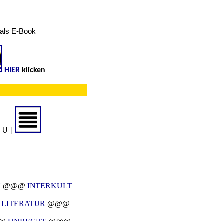
d als E-Book
HIER
klicken
3 U |
H
@@@
INTERKULT
@
LITERATUR
@@@