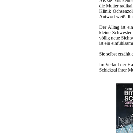
Als sie Nils kenn
die Mutter radika
Klinik Ochsenzoll
Antwort weiß. Ih
Der Alltag ist e
kleine Schwester
völlig neue Sicht
ist ein einfühlsa
Sie selbst erzählt 
Im Verlauf der Han
Schicksal ihrer Mu