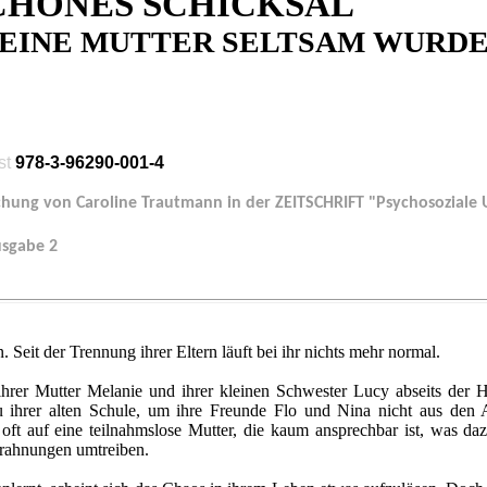
CHÖNES SCHICKSAL
MEINE MUTTER SELTSAM WURD
st
978-3-96290-001-4
rechung von Caroline Trautmann in der ZEITSCHRIFT "Psychosozial
usgabe 2
. Seit der Trennung ihrer Eltern läuft bei ihr nichts mehr normal.
 ihrer Mutter Melanie und ihrer kleinen Schwester Lucy abseits der
zu ihrer alten Schule, um ihre Freunde Flo und Nina nicht aus den 
e oft auf eine teilnahmslose Mutter, die kaum ansprechbar ist, was da
orahnungen umtreiben.