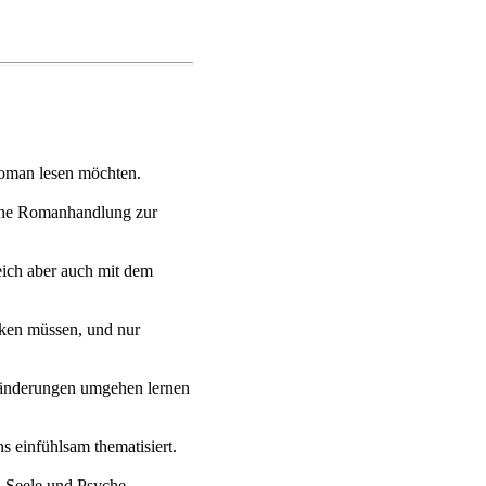
oman lesen möchten.
sene Romanhandlung zur
eich aber auch mit dem
nken müssen, und nur
ränderungen umgehen lernen
s einfühlsam thematisiert.
ch Seele und Psyche